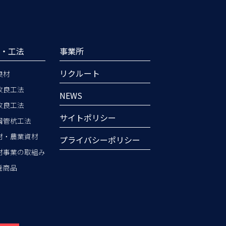
品・工法
事業所
リクルート
良材
改良工法
NEWS
改良工法
サイトポリシー
鋼管杭工法
材・農業資材
プライバシーポリシー
材事業の取組み
発商品