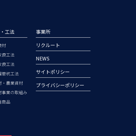
品・工法
事業所
リクルート
良材
改良工法
NEWS
改良工法
サイトポリシー
鋼管杭工法
材・農業資材
プライバシーポリシー
材事業の取組み
発商品