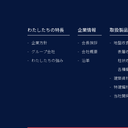
わたしたちの特長
企業情報
取扱製
企業方針
会長挨拶
地盤改
グループ会社
会社概要
表層
わたしたちの強み
沿革
柱状
各種
建築資
特建鋼
当社開